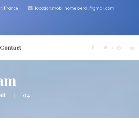
r, France
 
location.mobil.home.berck@gmail.com
Contact
5am
ns Légale
ût
04
|