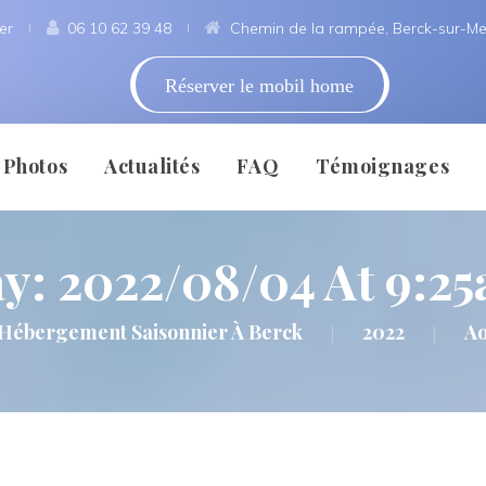
er
 
06 10 62 39 48
 
Chemin de la rampée, Berck-sur-Me
Réserver le mobil home
 
 
 
 
Photo
Actualité
FAQ
Témoignage
y: 
2022/08/04 At 9:2
Sur Mer
Témoigner
Mentio
Hébergement Saisonnier À Berck
2022
Ao
|
|