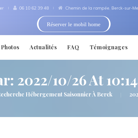
er
 
06 10 62 39 48
 
Chemin de la rampée, Berck-sur-Me
Réserver le mobil home
 
 
 
 
Photo
Actualité
FAQ
Témoignage
r: 
2022/10/26 At 10:1
Sur Mer
Témoigner
Mentio
echerche Hébergement Saisonnier À Berck
20
|