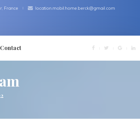
r, France
 
location.mobil.home.berck@gmail.com
Contact
4am
ns Légale
22