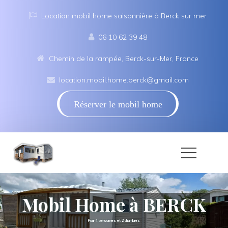
Location mobil home saisonnière à Berck sur mer
06 10 62 39 48
Chemin de la rampée, Berck-sur-Mer, France
location.mobil.home.berck@gmail.com
Réserver le mobil home
Mobil Home à BERCK 
Pour 4 personnes et 2 chambres 