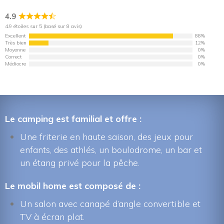
4.9
Noté 
4.9 étoiles sur 5 (basé sur 8 avis)
4.9
 sur 
Excellent
88%
5
Très bien
12%
Moyenne
0%
Correct
0%
Médiocre
0%
Le camping est familial et offre :
Une friterie en haute saison, des jeux pour 
enfants, des athlés, un boulodrome, un bar et 
un étang privé pour la pêche.
Le mobil home est composé de :
Un salon avec canapé d’angle convertible et 
TV à écran plat.