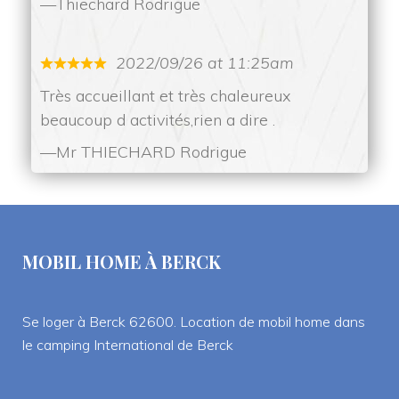
Thiechard Rodrigue
2022/09/26 at 11:25am
Très accueillant et très chaleureux 
beaucoup d activités,rien a dire .
Mr THIECHARD Rodrigue
MOBIL HOME À BERCK
Se loger à Berck 62600. Location de mobil home dans 
le camping International de Berck