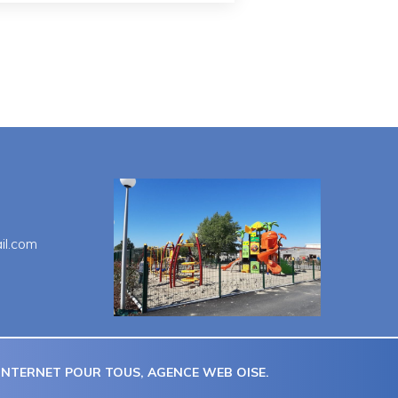
il.com
 INTERNET POUR TOUS
, AGENCE WEB OISE.