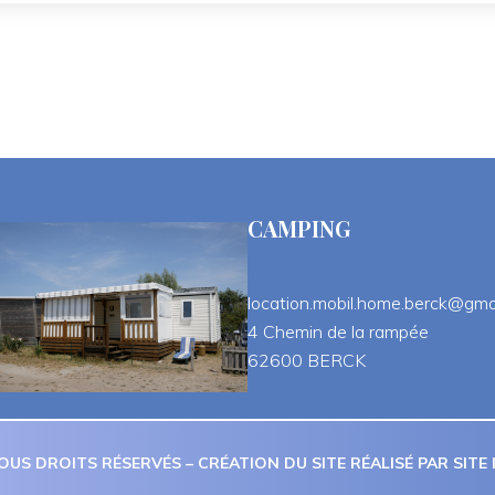
CAMPING
location.mobil.home.berck@gma
 4 Chemin de la rampée
 62600 BERCK
OUS DROITS RÉSERVÉS – CRÉATION DU SITE RÉALISÉ PAR 
SITE