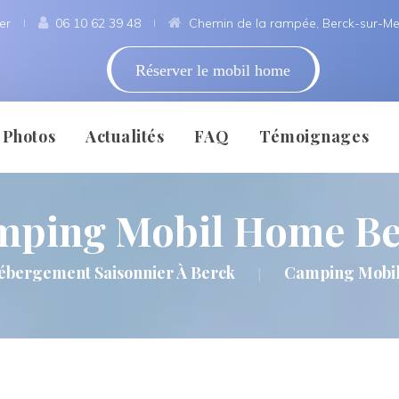
er
 
06 10 62 39 48
 
Chemin de la rampée, Berck-sur-Me
Réserver le mobil home
 
 
 
 
Photo
Actualité
FAQ
Témoignage
mping Mobil Home Be
Sur Mer
Témoigner
Mentio
ébergement Saisonnier À Berck
Camping Mobi
|