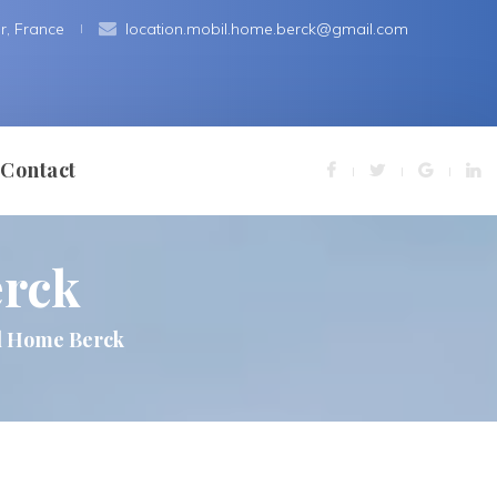
r, France
 
location.mobil.home.berck@gmail.com
Contact
rck
ns Légale
l Home Berck