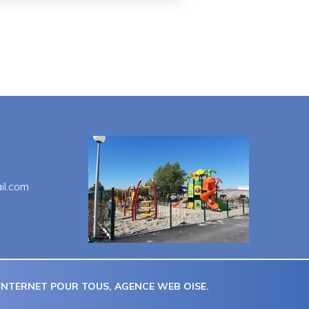
il.com
 INTERNET POUR TOUS
, AGENCE WEB OISE.