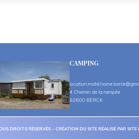
CAMPING
location.mobil.home.berck@gma
 4 Chemin de la rampée
 62600 BERCK
OUS DROITS RÉSERVÉS – CRÉATION DU SITE RÉALISÉ PAR 
SITE