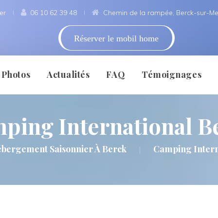
er
 
06 10 62 39 48
 
Chemin de la rampée, Berck-sur-Me
Réserver le mobil home
 
 
 
 
Photo
Actualité
FAQ
Témoignage
ping International B
Sur Mer
Témoigner
Mentio
bergement Saisonnier À Berck
Camping Intern
|