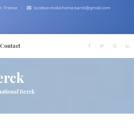
r, France
 
location.mobil.home.berck@gmail.com
Contact
erck
ns Légale
ational Berck